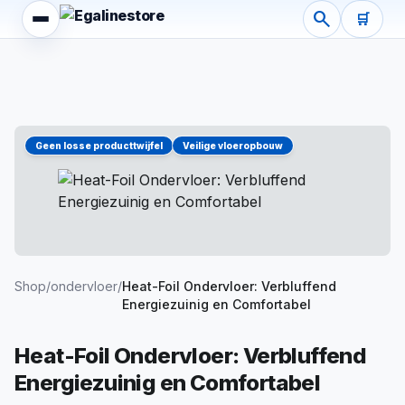
Heat-Foil Ondervloer: Verbluffend Energiezuinig en Comfo
search
🛒
Prijs:
€92,15.
Voorraad:
Op voorraad.
Levertijd:
Verwachte
Bekijk alle specificaties, droogtijden en toepassingsadvie
Bestellen bij EgalineStore — specialist in Schönox en UZIN
Geen losse producttwijfel
Veilige vloeropbouw
Shop
/
ondervloer
/
Heat-Foil Ondervloer: Verbluffend
Energiezuinig en Comfortabel
Heat-Foil Ondervloer: Verbluffend
Energiezuinig en Comfortabel