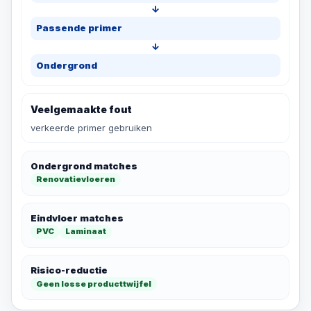
↓
Passende primer
↓
Ondergrond
Veelgemaakte fout
verkeerde primer gebruiken
Ondergrond matches
Renovatievloeren
Eindvloer matches
PVC
Laminaat
Risico-reductie
Geen losse producttwijfel