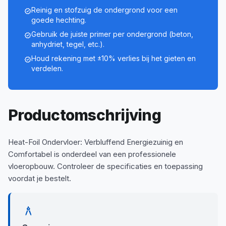
Reinig en stofzuig de ondergrond voor een
verified
goede hechting.
Gebruik de juiste primer per ondergrond (beton,
verified
anhydriet, tegel, etc.).
Houd rekening met ±10% verlies bij het gieten en
verified
verdelen.
Productomschrijving
Heat-Foil Ondervloer: Verbluffend Energiezuinig en
Comfortabel is onderdeel van een professionele
vloeropbouw. Controleer de specificaties en toepassing
voordat je bestelt.
architecture