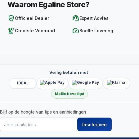
Waarom Egaline Store?
verified_user
support_agent
Officieel Dealer
Expert Advies
precision_manufacturing
speed
Grootste Voorraad
Snelle Levering
Veilig betalen met:
iDEAL
Mollie beveiligd
Blijf op de hoogte van tips en aanbiedingen
Inschrijven