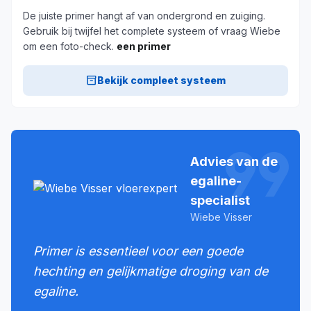
De juiste primer hangt af van ondergrond en zuiging.
Gebruik bij twijfel het complete systeem of vraag Wiebe
om een foto-check.
een primer
inventory_2
Bekijk compleet systeem
format_quote
Advies van de
egaline-
specialist
Wiebe Visser
Primer is essentieel voor een goede
hechting en gelijkmatige droging van de
egaline.