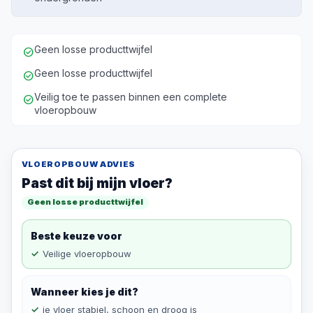
Geen losse producttwijfel
check_circle
Geen losse producttwijfel
check_circle
Veilig toe te passen binnen een complete
check_circle
vloeropbouw
VLOEROPBOUW ADVIES
Past dit bij mijn vloer?
Geen losse producttwijfel
Beste keuze voor
Veilige vloeropbouw
Wanneer kies je dit?
je vloer stabiel, schoon en droog is