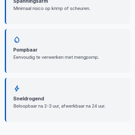
Spanningsarm
Minimaal risico op krimp of scheuren.
water_drop
Pompbaar
Eenvoudig te verwerken met mengpomp.
bolt
Sneldrogend
Beloopbaar na 2-3 uur, afwerkbaar na 24 uur.