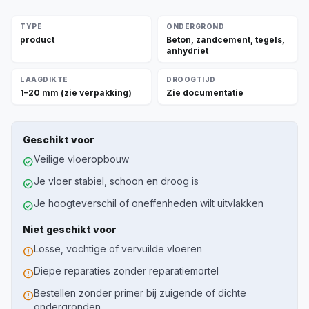
TYPE
ONDERGROND
product
Beton, zandcement, tegels,
anhydriet
LAAGDIKTE
DROOGTIJD
1–20 mm (zie verpakking)
Zie documentatie
Geschikt voor
Veilige vloeropbouw
check_circle
Je vloer stabiel, schoon en droog is
check_circle
Je hoogteverschil of oneffenheden wilt uitvlakken
check_circle
Niet geschikt voor
Losse, vochtige of vervuilde vloeren
error
Diepe reparaties zonder reparatiemortel
error
Bestellen zonder primer bij zuigende of dichte
error
ondergronden