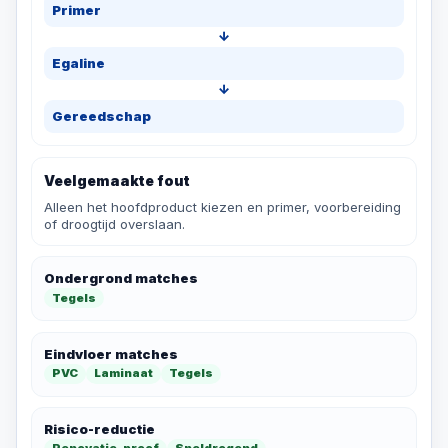
Primer
↓
Egaline
↓
Gereedschap
Veelgemaakte fout
Alleen het hoofdproduct kiezen en primer, voorbereiding
of droogtijd overslaan.
Ondergrond matches
Tegels
Eindvloer matches
PVC
Laminaat
Tegels
Risico-reductie