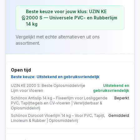
Beste keuze voor jouw klus: UZIN KE
workspace_premium
2000 S — Universele PVC- en Rubberlijm
14 kg
Vergelijkt met echte alternatieven uit ons
assortiment.
Open tijd
Beste keuze: Uitstekend en gebruiksvriendelijk
UZIN KE 2000 S: Beste Oplosmiddelvrije
Uitstekend en
Lijm voor Vloeren
gebruiksvriendelijk
Schönox Antislip 14 kg – Fixeerlijm voor Losliggende
Beperkt
PVC, Tapijttegels en CV-vloeren | Verwijderbaar &
Oplosmiddelvrij
Schönox Durocoll Vloerlijm 14 kg – Voor PVC, Tapijt,
Gemiddeld
Linoleum & Rubber | Oplosmiddelvrij