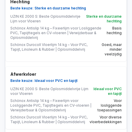
Hechting
Beste keuze: Sterke en duurzame hechting
UZIN KE 2000 S: Beste Oplosmiddelvrije
Sterke en duurzame
Lijm voor Vloeren
hechting
Schönox Antislip 14 kg – Fixeerlijm voor Losliggende
Basis
PVC, Tapijttegels en CV-vloeren | Verwijderbaar &
hechting
Oplosmiddelvrij
Schönox Durocoll Vloerlijm 14 kg – Voor PVC,
Goed, maar
Tapijt, Linoleum & Rubber | Oplosmiddelvrij
minder
veelzijdig
Afwerkvloer
Beste keuze: Ideaal voor PVC en tapijt
UZIN KE 2000 S: Beste Oplosmiddelvrije Lijm
Ideaal voor PVC
voor Vloeren
en tapijt
Schönox Antislip 14 kg – Fixeerlijm voor
Voor
Losliggende PVC, Tapijttegels en CV-vloeren |
losliggende
Verwijderbaar & Oplosmiddelvrij
toepassingen
Schönox Durocoll Vloerlijm 14 kg – Voor PVC,
Voor diverse
Tapijt, Linoleum & Rubber | Oplosmiddelvrij
vloerbedekkingen