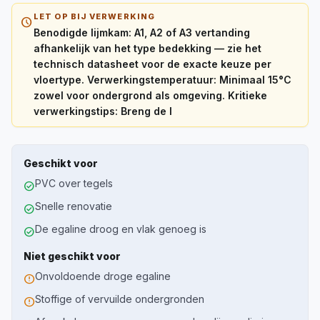
LET OP BIJ VERWERKING
schedule
Benodigde lijmkam: A1, A2 of A3 vertanding
afhankelijk van het type bedekking — zie het
technisch datasheet voor de exacte keuze per
vloertype. Verwerkingstemperatuur: Minimaal 15°C
zowel voor ondergrond als omgeving. Kritieke
verwerkingstips: Breng de l
Geschikt voor
PVC over tegels
check_circle
Snelle renovatie
check_circle
De egaline droog en vlak genoeg is
check_circle
Niet geschikt voor
Onvoldoende droge egaline
error
Stoffige of vervuilde ondergronden
error