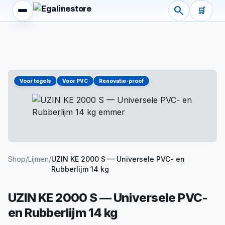
UZIN KE 2000 S — Universele PVC- en Rubberlijm 14 kg
search
🛒
Prijs:
€113,95.
Voorraad:
Op voorraad.
Levertijd:
Verwacht
Bekijk alle specificaties, droogtijden en toepassingsadvi
Bestellen bij EgalineStore — specialist in Schönox en UZIN
Voor tegels
Voor PVC
Renovatie-proof
Shop
/
Lijmen
/
UZIN KE 2000 S — Universele PVC- en
Rubberlijm 14 kg
UZIN KE 2000 S — Universele PVC-
en Rubberlijm 14 kg