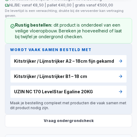
local_shipping
NL/BE: vanaf €8,50 | pallet €40,00 | gratis vanaf €500,00
De levertijd is een verwachting; drukte bij de vervoerder kan vertraging
geven.
Rustig bestellen:
dit product is onderdeel van een
verified
veilige vloeropbouw. Bereken je hoeveelheid of laat
bij twijfel je ondergrond checken.
WORDT VAAK SAMEN BESTELD MET
arrow_forward
Kitstrijker / Lijmstrijker A2 – 18cm fijn gekamd
arrow_forward
Kitstrijker / Lijmstrijker B1 – 18 cm
arrow_forward
UZIN NC 170 LevelStar Egaline 20KG
Maak je bestelling compleet met producten die vaak samen met
dit product nodig zijn.
Vraag ondergrondcheck