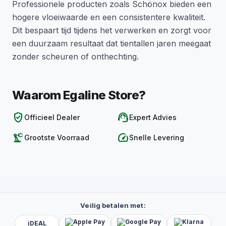
Professionele producten zoals Schönox bieden een
hogere vloeiwaarde en een consistentere kwaliteit.
Dit bespaart tijd tijdens het verwerken en zorgt voor
een duurzaam resultaat dat tientallen jaren meegaat
zonder scheuren of onthechting.
Waarom Egaline Store?
verified_user
support_agent
Officieel Dealer
Expert Advies
precision_manufacturing
speed
Grootste Voorraad
Snelle Levering
Veilig betalen met:
iDEAL