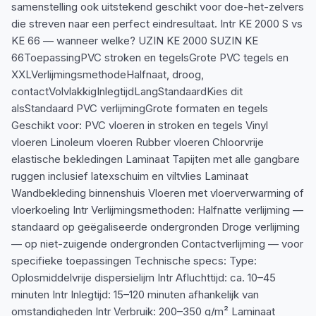
samenstelling ook uitstekend geschikt voor doe-het-zelvers
die streven naar een perfect eindresultaat. Intr KE 2000 S vs
KE 66 — wanneer welke? UZIN KE 2000 SUZIN KE
66ToepassingPVC stroken en tegelsGrote PVC tegels en
XXLVerlijmingsmethodeHalfnaat, droog,
contactVolvlakkigInlegtijdLangStandaardKies dit
alsStandaard PVC verlijmingGrote formaten en tegels
Geschikt voor: PVC vloeren in stroken en tegels Vinyl
vloeren Linoleum vloeren Rubber vloeren Chloorvrije
elastische bekledingen Laminaat Tapijten met alle gangbare
ruggen inclusief latexschuim en viltvlies Laminaat
Wandbekleding binnenshuis Vloeren met vloerverwarming of
vloerkoeling Intr Verlijmingsmethoden: Halfnatte verlijming —
standaard op geëgaliseerde ondergronden Droge verlijming
— op niet-zuigende ondergronden Contactverlijming — voor
specifieke toepassingen Technische specs: Type:
Oplosmiddelvrije dispersielijm Intr Afluchttijd: ca. 10–45
minuten Intr Inlegtijd: 15–120 minuten afhankelijk van
omstandigheden Intr Verbruik: 200–350 g/m² Laminaat