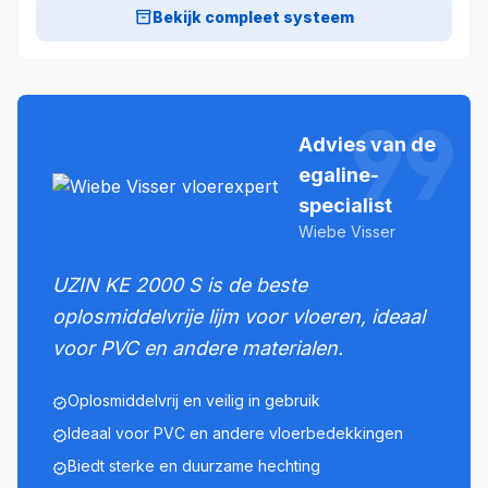
inventory_2
Bekijk compleet systeem
format_quote
Advies van de
egaline-
specialist
Wiebe Visser
UZIN KE 2000 S is de beste
oplosmiddelvrije lijm voor vloeren, ideaal
voor PVC en andere materialen.
Oplosmiddelvrij en veilig in gebruik
verified
Ideaal voor PVC en andere vloerbedekkingen
verified
Biedt sterke en duurzame hechting
verified