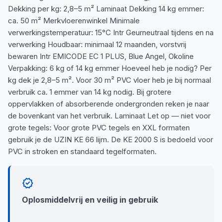
Dekking per kg: 2,8–5 m² Laminaat Dekking 14 kg emmer:
ca. 50 m² Merkvloerenwinkel Minimale
verwerkingstemperatuur: 15°C Intr Geurneutraal tijdens en na
verwerking Houdbaar: minimaal 12 maanden, vorstvrij
bewaren Intr EMICODE EC 1 PLUS, Blue Angel, Okoline
Verpakking: 6 kg of 14 kg emmer Hoeveel heb je nodig? Per
kg dek je 2,8–5 m². Voor 30 m² PVC vloer heb je bij normaal
verbruik ca. 1 emmer van 14 kg nodig. Bij grotere
oppervlakken of absorberende ondergronden reken je naar
de bovenkant van het verbruik. Laminaat Let op — niet voor
grote tegels: Voor grote PVC tegels en XXL formaten
gebruik je de UZIN KE 66 lijm. De KE 2000 S is bedoeld voor
PVC in stroken en standaard tegelformaten.
verified
Oplosmiddelvrij en veilig in gebruik