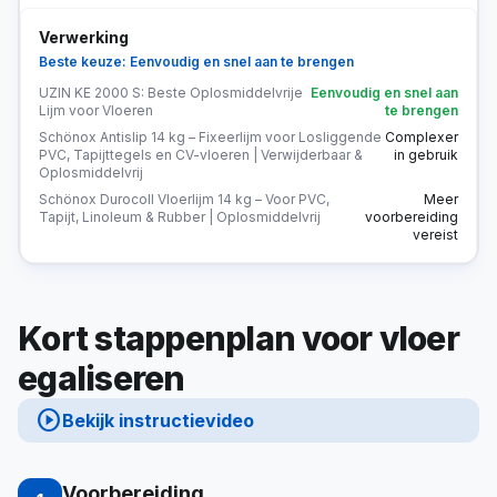
Verwerking
Beste keuze: Eenvoudig en snel aan te brengen
UZIN KE 2000 S: Beste Oplosmiddelvrije
Eenvoudig en snel aan
Lijm voor Vloeren
te brengen
Schönox Antislip 14 kg – Fixeerlijm voor Losliggende
Complexer
PVC, Tapijttegels en CV-vloeren | Verwijderbaar &
in gebruik
Oplosmiddelvrij
Schönox Durocoll Vloerlijm 14 kg – Voor PVC,
Meer
Tapijt, Linoleum & Rubber | Oplosmiddelvrij
voorbereiding
vereist
Kort stappenplan voor vloer
egaliseren
play_circle
Bekijk instructievideo
Voorbereiding