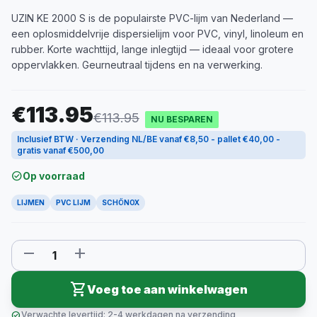
UZIN KE 2000 S is de populairste PVC-lijm van Nederland —
een oplosmiddelvrije dispersielijm voor PVC, vinyl, linoleum en
rubber. Korte wachttijd, lange inlegtijd — ideaal voor grotere
oppervlakken. Geurneutraal tijdens en na verwerking.
€113.95
€113.95
NU BESPAREN
Inclusief BTW · Verzending NL/BE vanaf €8,50 - pallet €40,00 -
gratis vanaf €500,00
check_circle
Op voorraad
LIJMEN
PVC LIJM
SCHÖNOX
remove
add
shopping_cart
Voeg toe aan winkelwagen
check_circle
Verwachte levertijd: 2-4 werkdagen na verzending