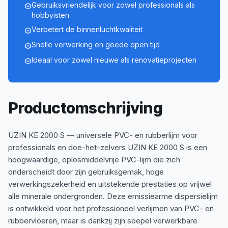
Gebruiksvriendelijk voor zowel professionals als
verified
hobbyisten
Verbetert de binnenluchtkwaliteit
verified
Snelle verwerking en goede open tijd
verified
Ideaal voor zowel nieuwe als renovatieprojecten
verified
Productomschrijving
UZIN KE 2000 S — universele PVC- en rubberlijm voor
professionals en doe-het-zelvers UZIN KE 2000 S is een
hoogwaardige, oplosmiddelvrije PVC-lijm die zich
onderscheidt door zijn gebruiksgemak, hoge
verwerkingszekerheid en uitstekende prestaties op vrijwel
alle minerale ondergronden. Deze emissiearme dispersielijm
is ontwikkeld voor het professioneel verlijmen van PVC- en
rubbervloeren, maar is dankzij zijn soepel verwerkbare